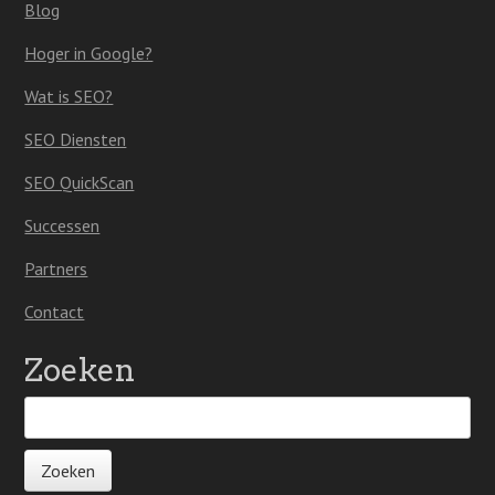
Blog
Hoger in Google?
Wat is SEO?
SEO Diensten
SEO QuickScan
Successen
Partners
Contact
Zoeken
Z
o
e
k