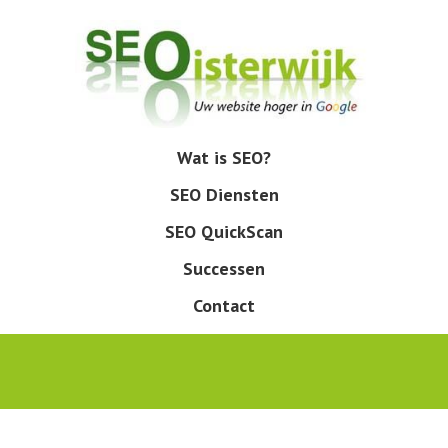
Skip
to
main
content
Wat is SEO?
Menu
SEO Diensten
SEO QuickScan
Successen
Contact