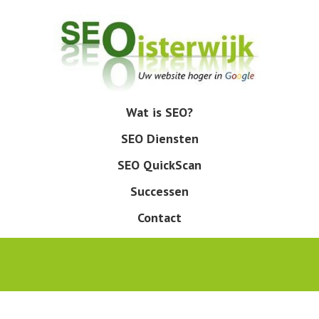
Skip
to
main
content
Wat is SEO?
Menu
SEO Diensten
SEO QuickScan
Successen
Contact